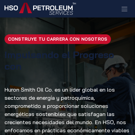
Ir al contenido
CONSTRUYE TU CARRERA CON NOSOTROS
Impulsando el Progreso
con
Huron Smith Oil Co. es un líder global en los
sectores de energía y petroquímica,
comprometido a proporcionar soluciones
energéticas sostenibles que satisfagan las
crecientes necesidades del mundo. En HSO, nos
enfocamos en prácticas económicamente viables