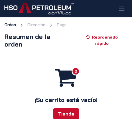
Ir al contenido
Orden
Dirección
Pago
Resumen de la
Reordenado
orden
rápido
¡Su carrito está vacío!
Tienda