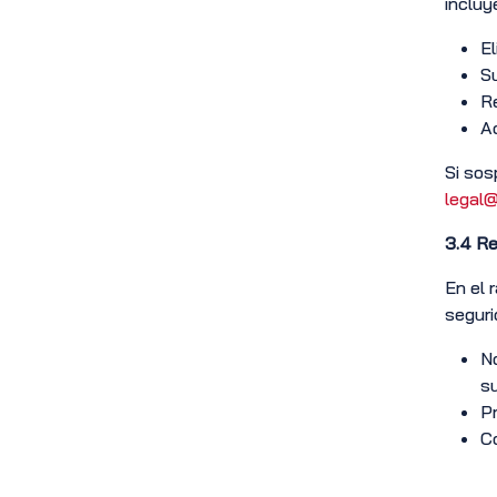
incluy
El
Su
Re
Ac
Si sos
legal@
3.4
Re
En el 
seguri
No
su
Pr
Co