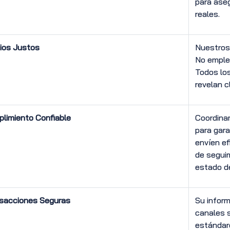
para aseg
reales.
ios Justos
Nuestros 
No emple
Todos los
revelan c
limiento Confiable
Coordina
para gara
envíen e
de segui
estado de
sacciones Seguras
Su inform
canales 
estándare