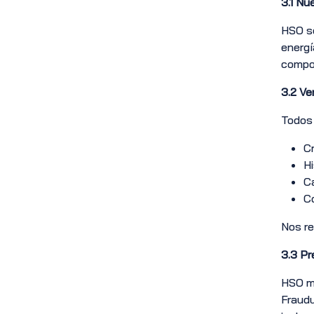
3.1
Nue
HSO se
energí
compon
3.2
Ve
Todos 
Cr
Hi
Ca
Co
Nos re
3.3
Pr
HSO ma
Fraudu