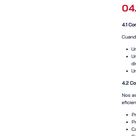
04
4.1 Co
Cuando
Un
Un
di
Un
4.2
Co
Nos as
eficie
Pr
Pr
Co