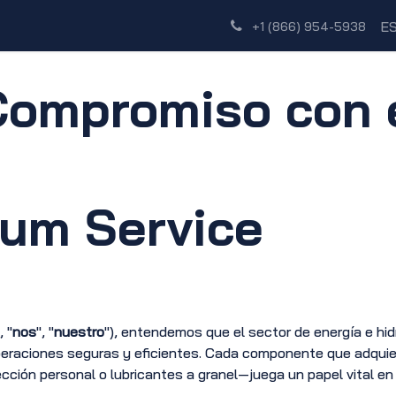
Tienda
Red de Distribuidores
Descubre
E
+1 (866) 954-5938
 Compromiso con e
um Service
, "
nos
", "
nuestro
"), entendemos que el sector de energía e hi
operaciones seguras y eficientes. Cada componente que adqui
cción personal o lubricantes a granel—juega un papel vital en 