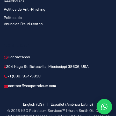
Reembolsos
Política de Anti-Phishing
Política de
Anuncios Fraudulentos
CONTACTO
Contáctanos
204 Hays St, Batesville, Mississippi 38606, USA
+1 (866) 954-5938
contact@hsopetroleum.com
English (US)
|
Español (América Latina)
What
© 2026 HSO Petroleum Services™ | Huron Smith Oil, CO. INC,