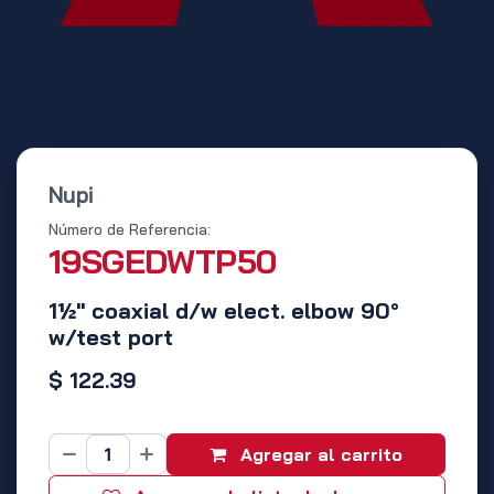
Nupi
Número de Referencia:
19SGEDWTP50
1½" coaxial d/w elect. elbow 90°
w/test port
$
122.39
Agregar al carrito