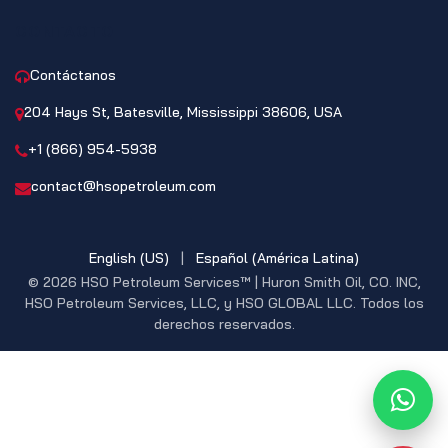
CONTACTO
Contáctanos
204 Hays St, Batesville, Mississippi 38606, USA
+1 (866) 954-5938
contact@hsopetroleum.com
English (US)
|
Español (América Latina)
© 2026 HSO Petroleum Services™ | Huron Smith Oil, CO. INC,
HSO Petroleum Services, LLC, y HSO GLOBAL LLC. Todos los
derechos reservados.
What