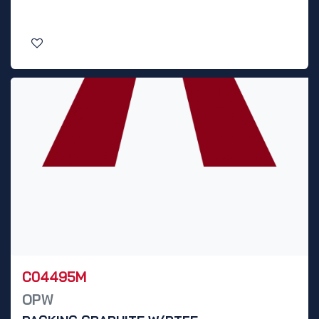
C04495M
OPW