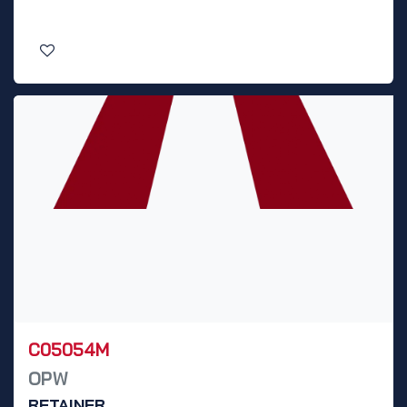
C05054M
OPW
RETAINER