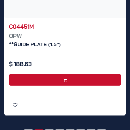
C04451M
OPW
**GUIDE PLATE (1.5")
$
188.63