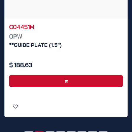
C04451M
OPW
**GUIDE PLATE (1.5")
$
188.63