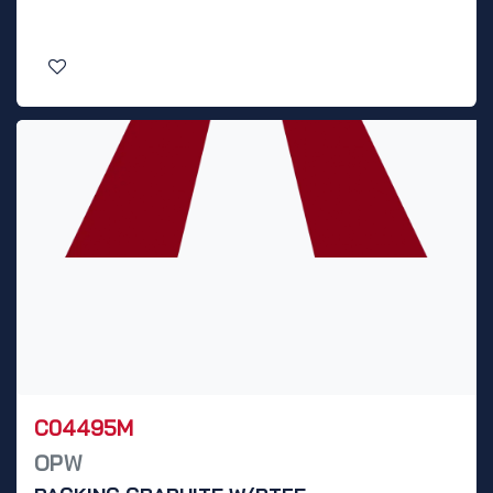
C04495M
OPW