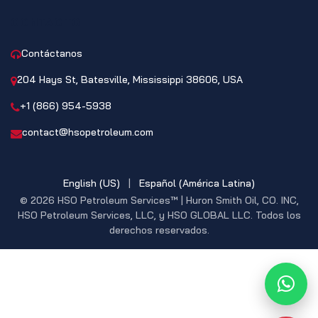
CONTACTO
Contáctanos
204 Hays St, Batesville, Mississippi 38606, USA
+1 (866) 954-5938
contact@hsopetroleum.com
English (US)
|
Español (América Latina)
© 2026 HSO Petroleum Services™ | Huron Smith Oil, CO. INC,
HSO Petroleum Services, LLC, y HSO GLOBAL LLC. Todos los
derechos reservados.
What