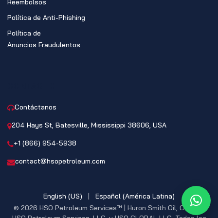
Reembolsos
Política de Anti-Phishing
Política de
Anuncios Fraudulentos
CONTACTO
Contáctanos
204 Hays St, Batesville, Mississippi 38606, USA
+1 (866) 954-5938
contact@hsopetroleum.com
English (US)
|
Español (América Latina)
What
© 2026 HSO Petroleum Services™ | Huron Smith Oil, CO. INC,