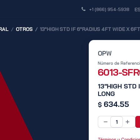
Tienda
Red de Distribuidores
Descubre
E
+1 (866) 954-5938
RAL
OTROS
13"HIGH STD IF 6"RADIUS 4FT WIDE X 6F
OPW
Número de Referenci
6013-SF
13"HIGH STD 
LONG
634.55
$
Términos y Condicio