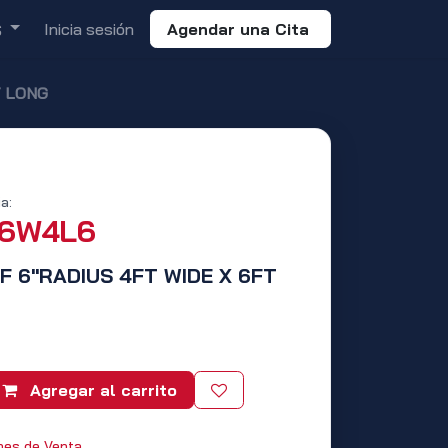
Inicia sesión
Agendar una Cita
S
T LONG
a:
R6W4L6
IF 6"RADIUS 4FT WIDE X 6FT
Agregar al carrito
nes de Venta