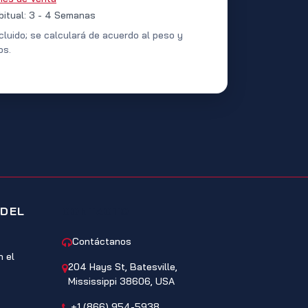
bitual: 3 - 4 Semanas
cluido; se calculará de acuerdo al peso y
os.
 DEL
CONTACTO
Contáctanos
 el
204 Hays St, Batesville,
Mississippi 38606, USA
+1 (866) 954-5938