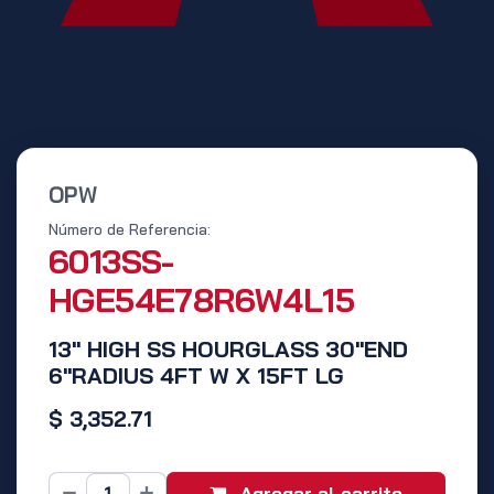
OPW
Número de Referencia:
6013SS-
HGE54E78R6W4L15
13" HIGH SS HOURGLASS 30"END
6"RADIUS 4FT W X 15FT LG
$
3,352.71
Agregar al carrito