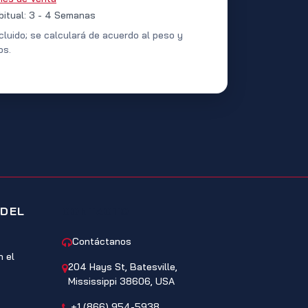
bitual: 3 - 4 Semanas
cluido; se calculará de acuerdo al peso y
os.
 DEL
CONTACTO
Contáctanos
 el
204 Hays St, Batesville,
Mississippi 38606, USA
+1 (866) 954-5938