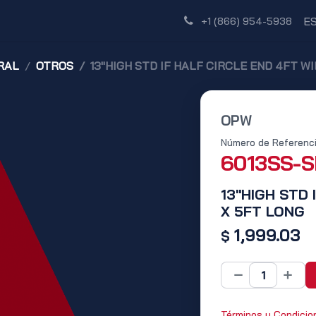
Tienda
Red de Distribuidores
Descubre
E
+1 (866) 954-5938
RAL
OTROS
13"HIGH STD IF HALF CIRCLE END 4FT W
OPW
Número de Referenci
6013SS-
13"HIGH STD 
X 5FT LONG
1,999.03
$
Términos y Condicio