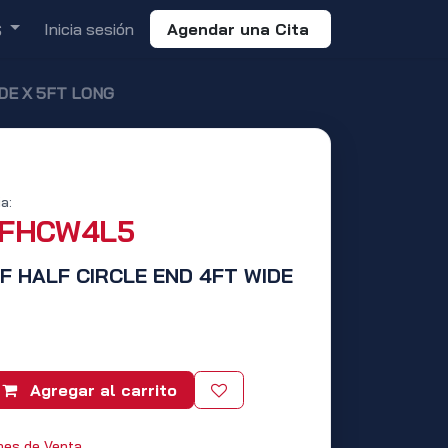
Inicia sesión
Agendar una Cita
S
IDE X 5FT LONG
a:
SFHCW4L5
IF HALF CIRCLE END 4FT WIDE
Agregar al carrito
nes de Venta